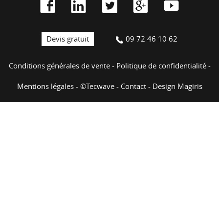
Devis gratuit
09 72 46 10 62
Conditions générales de vente
-
Politique de confidentialité
-
Mentions légales
-
©Tecwave
-
Contact
-
Design Magiris