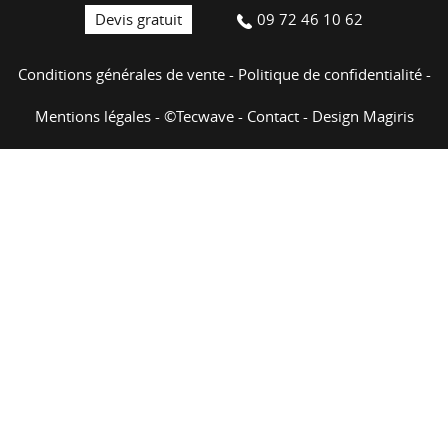
Devis gratuit
09 72 46 10 62
Conditions générales de vente
-
Politique de confidentialité
-
Mentions légales
-
©Tecwave
-
Contact
-
Design Magiris