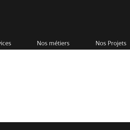
ices
Nos métiers
Nos Projets
Merci de nous avoir contactés
Nous avons bien reçu votre message.
ipe TecWave reviendra vers vous dans les plus bre