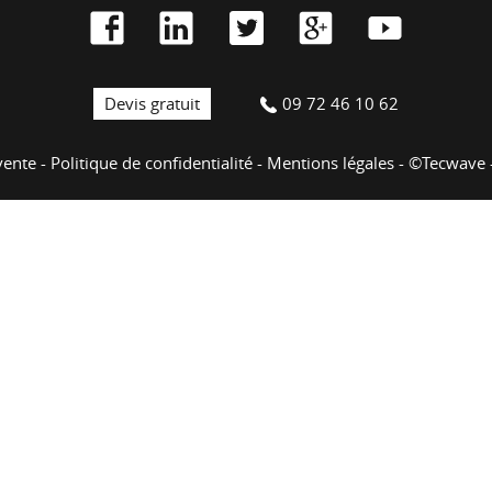
Devis gratuit
09 72 46 10 62
vente
-
Politique de confidentialité
-
Mentions légales
-
©Tecwave